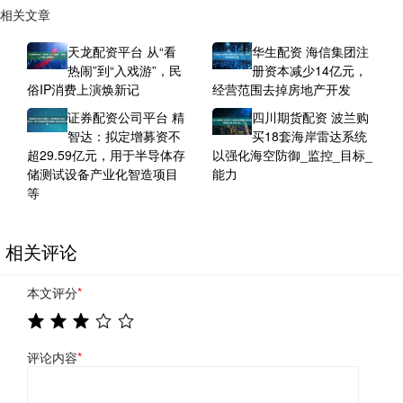
相关文章
天龙配资平台 从“看
华生配资 海信集团注
热闹”到“入戏游”，民
册资本减少14亿元，
俗IP消费上演焕新记
经营范围去掉房地产开发
证券配资公司平台 精
四川期货配资 波兰购
智达：拟定增募资不
买18套海岸雷达系统
超29.59亿元，用于半导体存
以强化海空防御_监控_目标_
储测试设备产业化智造项目
能力
等
相关评论
本文评分
*
评论内容
*