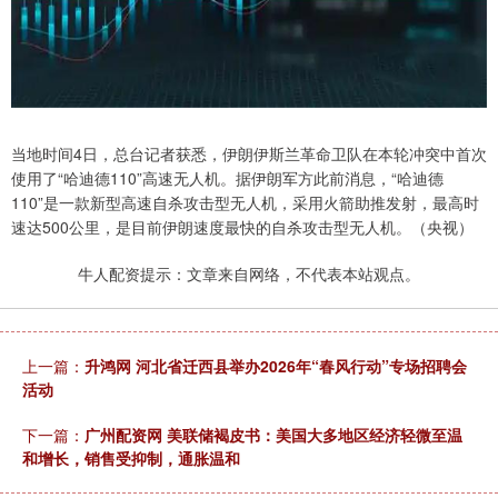
当地时间4日，总台记者获悉，伊朗伊斯兰革命卫队在本轮冲突中首次
使用了“哈迪德110”高速无人机。据伊朗军方此前消息，“哈迪德
110”是一款新型高速自杀攻击型无人机，采用火箭助推发射，最高时
速达500公里，是目前伊朗速度最快的自杀攻击型无人机。（央视）
牛人配资提示：文章来自网络，不代表本站观点。
上一篇：
升鸿网 河北省迁西县举办2026年“春风行动”专场招聘会
活动
下一篇：
广州配资网 美联储褐皮书：美国大多地区经济轻微至温
和增长，销售受抑制，通胀温和