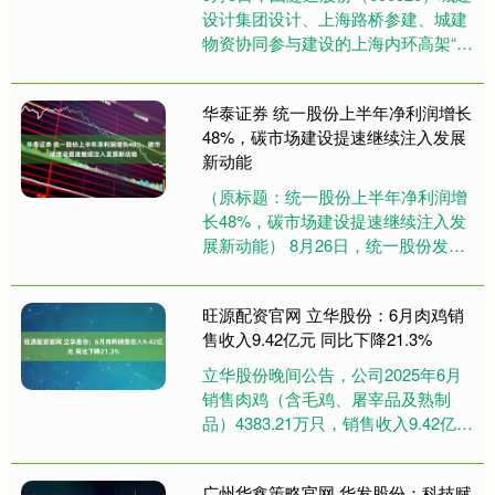
设计集团设计、上海路桥参建、城建
物资协同参与建设的上海内环高架“年
轻化”改造（龙华西路—南浦大桥）工
程正式开工。隧道人将....
华泰证券 统一股份上半年净利润增长
48%，碳市场建设提速继续注入发展
新动能
（原标题：统一股份上半年净利润增
长48%，碳市场建设提速继续注入发
展新动能） 8月26日，统一股份发布
2025年中期报告。随着社会各界对绿
色发展的重视程度日益提....
旺源配资官网 立华股份：6月肉鸡销
售收入9.42亿元 同比下降21.3%
立华股份晚间公告，公司2025年6月
销售肉鸡（含毛鸡、屠宰品及熟制
品）4383.21万只，销售收入9.42亿
元，毛鸡销售均价9.79元/公斤，环比
变动分别为-8....
广州华鑫策略官网 华发股份：科技赋