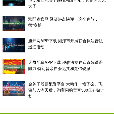
犬子
涨配资官网 经济热点快评：这个春节，
很“赛博”！
旗开网APP下载 湘潭市开展联合执法普法
巡江活动
天盈配资APP下载 税改法案在众议院遭遇
阻力 特朗普亲自会见共和党强硬派
金斧子股票配资平台 大动作！饿了么、飞
猪加入淘天后，淘宝闪购官宣500亿补贴计
划