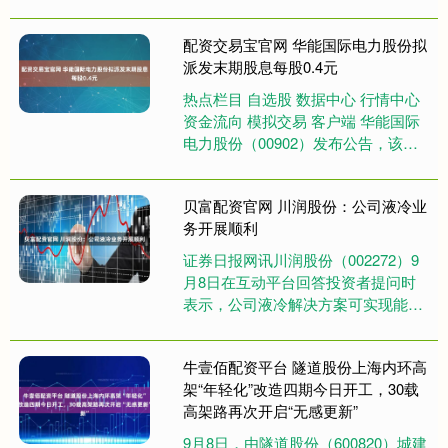
绩，合併营业收入为人民币2，
292.88亿元，较....
配资交易宝官网 华能国际电力股份拟
派发末期股息每股0.4元
热点栏目 自选股 数据中心 行情中心
资金流向 模拟交易 客户端 华能国际
电力股份（00902）发布公告，该公
司拟派发末期股息每股0.4元人民币。
海量资讯、精....
贝富配资官网 川润股份：公司液冷业
务开展顺利
证券日报网讯川润股份（002272）9
月8日在互动平台回答投资者提问时
表示，公司液冷解决方案可实现能耗
降低50%、PUE可降至1.05以下的目
标；公司液冷业务开....
牛壹佰配资平台 隧道股份上海内环高
架“年轻化”改造四期今日开工，30载
高架路再次开启“无感更新”
9月8日，由隧道股份（600820）城建