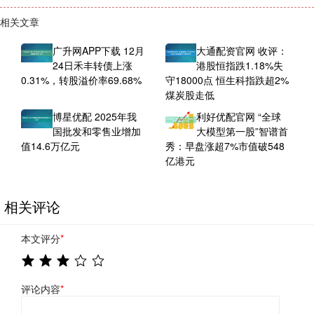
相关文章
广升网APP下载 12月
大通配资官网 收评：
24日禾丰转债上涨
港股恒指跌1.18%失
0.31%，转股溢价率69.68%
守18000点 恒生科指跌超2%
煤炭股走低
博星优配 2025年我
利好优配官网 “全球
国批发和零售业增加
大模型第一股”智谱首
值14.6万亿元
秀：早盘涨超7%市值破548
亿港元
相关评论
本文评分
*
评论内容
*