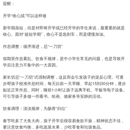
提醒：
开学“收心战”可以这样做
新学期虽短，但是对即将开学或已经开学的学生来说，最重要的就是
收心。面对“超短学期”，收心不是急刹车，而是缓慢加油。
作息调整：循序渐进，忌“一刀切”
假期里作息紊乱、饮食不规律，是中小学生常见的问题，也是导致开
学后注意力不集中的一大原因。
家长切忌“一刀切”式强制调整，这反而会引发孩子的逆反心理。可逐
步帮孩子校准作息时间，每天比前一天早睡、早起15到30分钟，逐步
贴近正常作息。同时，睡前1小时让孩子远离手机、平板等电子设备。
可引导孩子多做一些看书、绘画、做家务等安静的活动。
饮食调理：清淡规律，为肠胃“归位”
春节吃多了大鱼大肉，孩子开学后很容易食欲不振，精神状态不佳，
要注意饮食均衡，多吃蔬菜水果，少吃零食和垃圾食品。