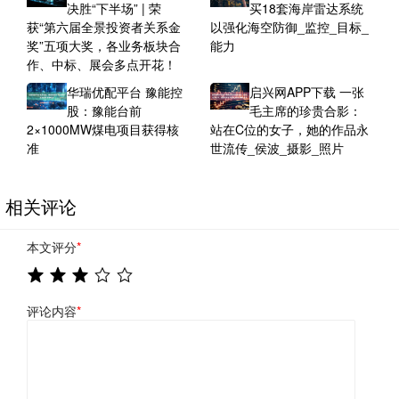
决胜“下半场” | 荣
买18套海岸雷达系统
获“第六届全景投资者关系金
以强化海空防御_监控_目标_
奖”五项大奖，各业务板块合
能力
作、中标、展会多点开花！
华瑞优配平台 豫能控
启兴网APP下载 一张
股：豫能台前
毛主席的珍贵合影：
2×1000MW煤电项目获得核
站在C位的女子，她的作品永
准
世流传_侯波_摄影_照片
相关评论
本文评分
*
评论内容
*