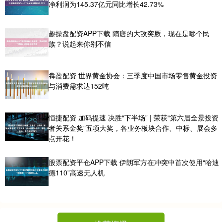
净利润为145.37亿元同比增长42.73%
趣操盘配资APP下载 隋唐的大敌突厥，现在是哪个民
族？说起来你别不信
犇盈配资 世界黄金协会：三季度中国市场零售黄金投资
与消费需求达152吨
恒捷配资 加码提速 决胜“下半场” | 荣获“第六届全景投资
者关系金奖”五项大奖，各业务板块合作、中标、展会多
点开花！
股票配资平仓APP下载 伊朗军方在冲突中首次使用“哈迪
德110”高速无人机