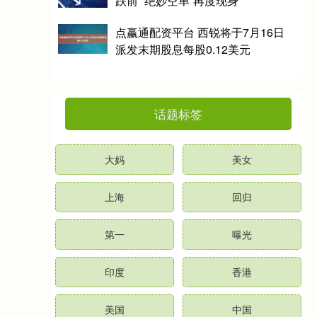
跌前 “绝妙空单”再度现身
点赢通配资平台 西锐将于7月16日
派发末期股息每股0.12美元
话题标签
大妈
美女
上海
回归
第一
曝光
印度
香港
美国
中国