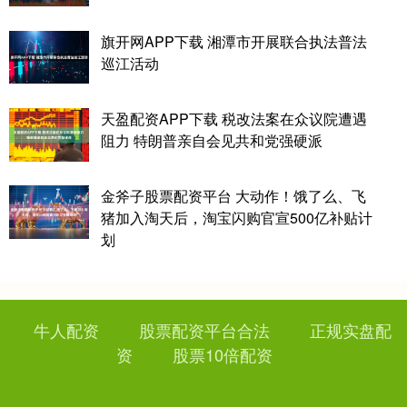
旗开网APP下载 湘潭市开展联合执法普法
巡江活动
天盈配资APP下载 税改法案在众议院遭遇
阻力 特朗普亲自会见共和党强硬派
金斧子股票配资平台 大动作！饿了么、飞
猪加入淘天后，淘宝闪购官宣500亿补贴计
划
牛人配资
股票配资平台合法
正规实盘配
资
股票10倍配资