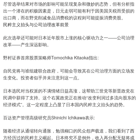
尽管选举结果对市场的影响可能呈现复杂和微妙的态势，但有分析指
出一个潜在的积极因素是，日元走弱可能有利于因美国关税而受损的
出口商，而在野党削减食品消费税的议程则可能提振消费类股。
民粹主义抬头与公司治理改革前景
此次选举还可能对日本近年股市上涨的核心驱动力之一——公司治理
改革——产生深远影响。
野村证券首席股票策略师Tomochika Kitaoka指出:
自民党将与谁组建联合政府，可能会导致其在公司治理方面的立场发
生变化。投资者似乎并未注意到这一点。
日本选民对当权派的不满情绪日益高涨，这帮助三世党等新晋政党在
民调中获得了支持。这个右翼政党正在推动“改变利润过多流向股东的
经济模式”。这一定程度上凸显了日本国内民粹主义抬头的趋势。
百达资产管理高级研究员Shinichi Ichikawa表示:
随着经济从通缩转向通胀，勉强糊口的民众怨声载道，我们看到了西
方经历过的民粹主义崛起。日本终究不是例外，收入再分配无疑将成