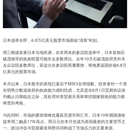
日本选举在即，6.8万亿美元股票市场面临“清算”时刻。
周三根据多家日本当地民调，在本周末的参议院选举中，日本首相石
破茂领导的执政联盟可能失去多数席位。去年10月石破茂政府意外失
去众议院多数席位，若这次在参议院再遭重挫，将拖累该国价值6.8万
亿美元的股票市场。
本月以来，日本股市的表现已落后于MSCI全球指数。投资者对一个潜
在弱势少数派政府的执政能力感到忧虑，尤其是在8月1日贸易协议谈
判截止日期临近之际，其处理对美贸易关系和掌控国家财政的能力都
将受到考验。
与此同时，市场的紧张情绪也蔓延至债市和汇市。日本10年期国债收
益率周二触及17年高点，而日元在本月也成为表现最差的主要货币之
一。政治冲击与贸易紧张局势共同构成了市场压力的主要来源。