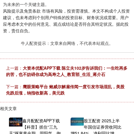
为未来的一个关键主题。
风险提示及免责条款 市场有风险，投资需谨慎。本文不构成个人投资
建议，也未考虑到个别用户特殊的投资目标、财务状况或需要。用户
应考虑本文中的任何意见、观点或结论是否符合其特定状况。据此投
资，责任自负。
牛人配资提示：文章来自网络，不代表本站观点。
上一篇：
大资本优配APP下载 陈立夫102岁告诉我们：一生吃再多
的苦，也不妨碍你成为高寿之人_教育部_生活_蒋介石
下一篇：
鹰眼策略平台 鲍威尔解雇传闻一度引发市场混乱，美股
先跌后涨，纳指收新高，美元跌
相关文章
鑫月配配资APP下载
股王配资 2025上半
【科普】抓住“三九
年国信证券营收同比
天”驱寒黄金期，固阳气，御
增51.84%，净利同比增